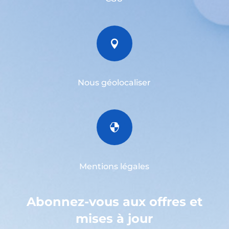

Nous géolocaliser

Mentions légales
Abonnez-vous aux offres et
mises à jour