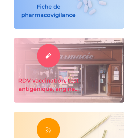
Fiche de
pharmacovigilance

RDV vaccination, test
antigénique, angine...
