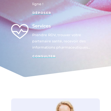
ligne !
DÉPOSER
Services
Prendre RDV, trouver votre
partenaire santé, recevoir des
informations pharmaceutiques…
CONSULTER