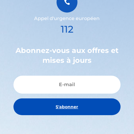

Appel d'urgence européen
112
Abonnez-vous aux offres et
mises à jours
S'abonner