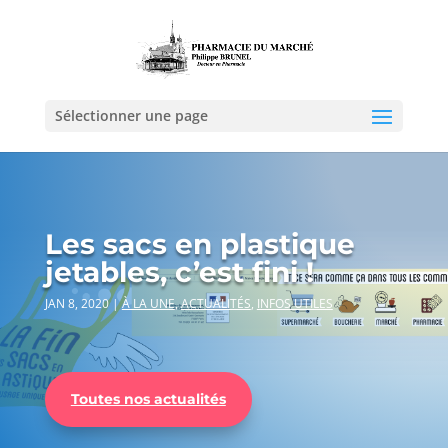
Sélectionner une page
Les sacs en plastique
jetables, c’est fini !
JAN 8, 2020
|
À LA UNE
,
ACTUALITÉS
,
INFOS UTILES
Toutes nos actualités