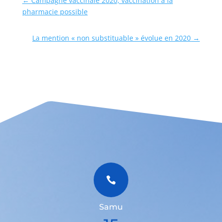
←
Campagne vaccinale 2020, vaccination à la
pharmacie possible
La mention « non substituable » évolue en 2020
→

Samu