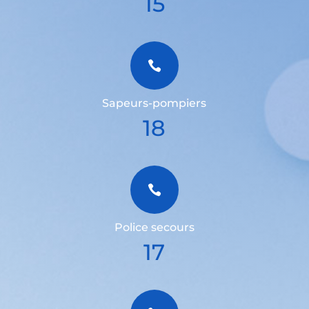
15

Sapeurs-pompiers
18

Police secours
17