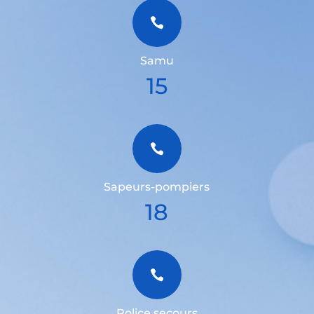

Samu
15

Sapeurs-pompiers
18

Police secours