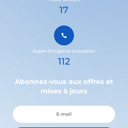
17

Appel d'urgence européen
112
Abonnez-vous aux offres et
mises à jours