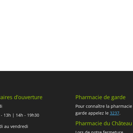
aires d’ouverture
Pharmacie de garde
di
Pour connaître la pharmacie
garde appelez le
3237
.
 - 13h | 14h - 19h30
Pharmacie du Château
i au vendredi
Lors de notre fermeture,