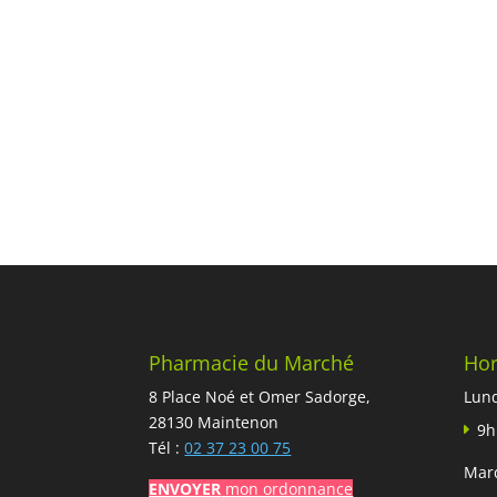
Pharmacie du Marché
Hor
8 Place Noé et Omer Sadorge,
Lun
28130 Maintenon
9h
Tél :
02 37 23 00 75
Mard
ENVOYER
mon ordonnance