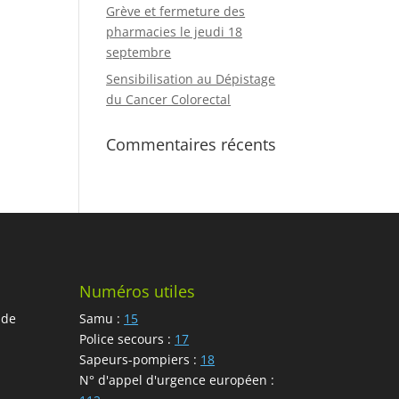
Grève et fermeture des
pharmacies le jeudi 18
septembre
Sensibilisation au Dépistage
du Cancer Colorectal
Commentaires récents
Numéros utiles
 de
Samu :
15
Police secours :
17
Sapeurs-pompiers :
18
N° d'appel d'urgence européen :